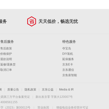
服务
天天低价，畅选无忧
售后服务
特色服务
售后政策
夺宝岛
价格保护
DIY装机
退款说明
延保服务
返修/退换货
京东E卡
取消订单
京东通信
京鱼座智能
测
|
质量公告
|
隐私政策
|
京东公益
|
Media & IR
交易第三方平台备案凭证
|
新出发京零 字第大120007号
06561155
2023）第00013号
|
营业执照
|
增值电信业务经营许可证