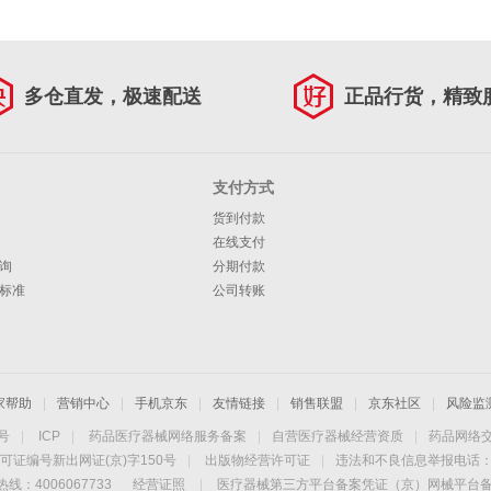
多仓直发，极速配送
正品行货，精致
支付方式
货到付款
在线支付
询
分期付款
标准
公司转账
家帮助
|
营销中心
|
手机京东
|
友情链接
|
销售联盟
|
京东社区
|
风险监
4号
|
ICP
|
药品医疗器械网络服务备案
|
自营医疗器械经营资质
|
药品网络
可证编号新出网证(京)字150号
|
出版物经营许可证
|
违法和不良信息举报电话：40
线：4006067733
经营证照
|
医疗器械第三方平台备案凭证（京）网械平台备字（