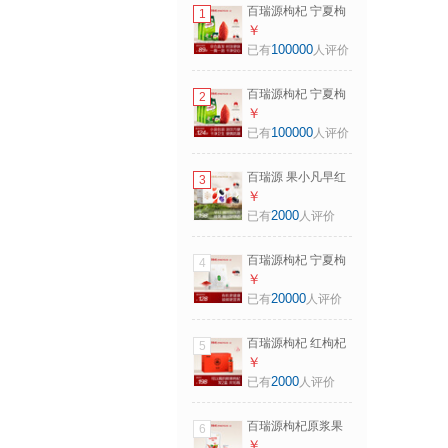
百瑞源枸杞 宁夏枸
1
杞 特级优枸杞子中
￥
宁红枸杞干泡水喝
100000
已有
人评价
专用 独立小包装
【超99%买家赞不
百瑞源枸杞 宁夏枸
2
绝口】 216g*2袋
杞 特级优枸杞子中
￥
共72小包
宁红枸杞干泡水喝
100000
已有
人评价
专用 独立小包装
【超高性价比-家庭
百瑞源 果小凡早红
3
囤货】 216g*3袋
晚黑枸杞原浆礼盒
￥
共108小包
宁夏红黑鲜杞汁 高
2000
已有
人评价
端送长辈礼物 【回
购超高】早红晚黑
百瑞源枸杞 宁夏枸
4
原浆 1800ml*1盒
杞 正宗特级有机锁
￥
鲜枸杞子180g 独立
20000
已有
人评价
小包装 【真有机】
有机锁鲜枸杞
百瑞源枸杞 红枸杞
5
180g*1袋
原浆礼盒400ml 宁
￥
夏中宁鲜杞汁 高档
2000
已有
人评价
营养品送长辈礼物
【月度滋补】红枸
百瑞源枸杞原浆果
6
杞原浆 400ml*2盒
糕 宁夏特产滋补休
￥