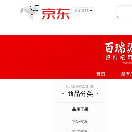
更多导航
服装城
食品
金融
CLASSIFICATION
商品分类
品质干果
特级枸杞
特优枸杞