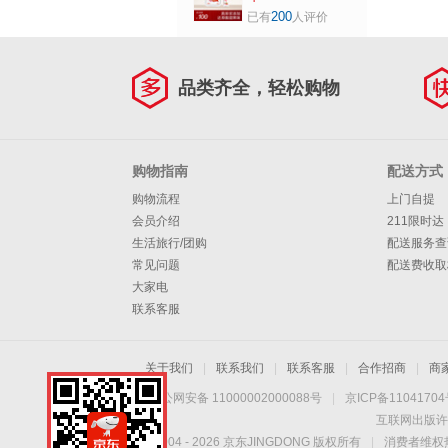
闲零食 200g/袋 软
200
已有
人评价
儒香甜 爽口耐嚼
【100元任选4件】
原味原浆果糕200g
品类齐全，轻松购物
购物指南
配送方式
购物流程
上门自提
会员介绍
211限时达
生活旅行/团购
配送服务查
常见问题
配送费收取
大家电
联系客服
关于我们
|
联系我们
|
联系客服
|
合作招商
|
商
京公网安备 11000002000088号
|
京ICP备1104170
互联网出版许
Copyright © 2004 -
2026
京东JINGDONG 版权所有
|
消费者维权热